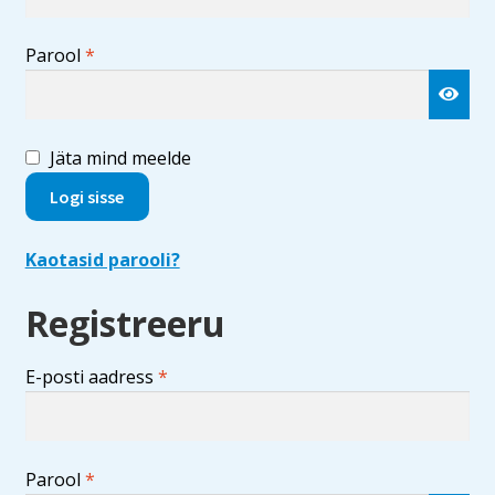
Nõutud
Parool
*
Jäta mind meelde
Logi sisse
Kaotasid parooli?
Registreeru
Nõutud
E-posti aadress
*
Nõutud
Parool
*