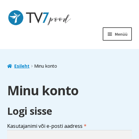
Liigu
Liigu
navigeerimisele
sisu
juurde
Menüü
PIIBEL
RAAMATUD
Esileht
Minu konto
LASTELE
Minu konto
SOODUS
Logi sisse
MUUD TOOTED
Nõutud
Kasutajanimi või e-posti aadress
*