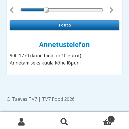
Annetustelefon
900 1770 (kõne hind on 10 eurot)
Annetamiseks kuula kõne lõpuni.
© Taevas TV7 | TV7 Pood 2026
0
Otsi:
Otsi