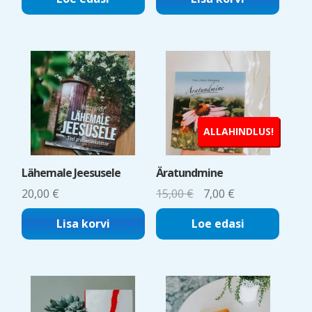
ALLAHINDLUS!
Lähemale Jeesusele
Äratundmine
Algne
Current
20,00
€
15,00
€
7,00
€
hind
price
Lisa korvi
Loe edasi
oli:
is:
15,00 €.
7,00 €.