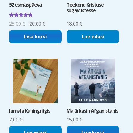
52 esmaspäeva
Teekond Kristuse
sügavustesse
Hinnanguga
Algne
Current
25,00
€
20,00
€
18,00
€
5.00
/ 5
hind
price
Lisa korvi
Loe edasi
oli:
is:
25,00 €.
20,00 €.
Jumala Kuningriigis
Ma ärkasin Afganistanis
7,00
€
15,00
€
Loe edasi
Lisa korvi