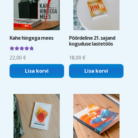
Kahe hingega mees
Pöördeline 21. sajand
koguduse lastetöös
Hinnanguga
22,00
€
18,00
€
5.00
/ 5
Lisa korvi
Lisa korvi