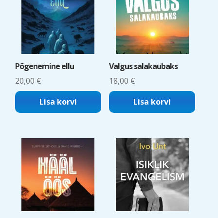
Põgenemine ellu
Valgus salakaubaks
20,00
€
18,00
€
Lisa korvi
Lisa korvi