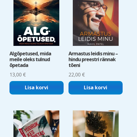
Algõpetused, mida
Armastus leidis minu –
meile oleks tulnud
hindu preestri rännak
õpetada
tõeni
13,00
€
22,00
€
Lisa korvi
Lisa korvi