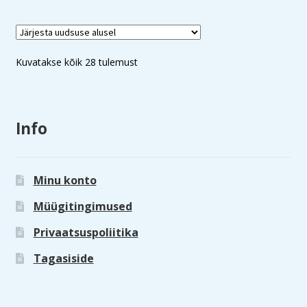
Sorted
Kuvatakse kõik 28 tulemust
by
latest
Info
Minu konto
Müügitingimused
Privaatsuspoliitika
Tagasiside