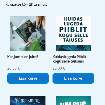
Sorted
Kuvatakse kõik 28 tulemust
by
latest
Kas Jumal on Julm?
Kuidas lugeda Piiblit
kogu selle täiuses?
20,00
€
25,00
€
Lisa korvi
Lisa korvi