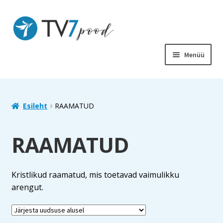
Liigu
Liigu
navigeerimisele
sisu
juurde
Menüü
PIIBEL
RAAMATUD
Esileht
RAAMATUD
LASTELE
RAAMATUD
SOODUS
Kristlikud raamatud, mis toetavad vaimulikku
MUUD TOOTED
arengut.