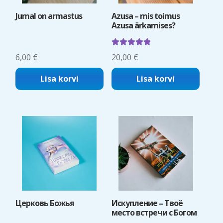
Jumal on armastus
Azusa – mis toimus
Azusa ärkamises?
Hinnanguga
6,00
€
20,00
€
5.00
/ 5
Lisa korvi
Lisa korvi
Церковь Божья
Искупление – Твоё
место встречи с Богом