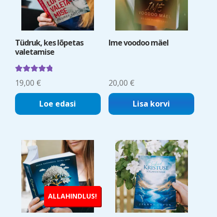
Tüdruk, kes lõpetas
Ime voodoo mäel
valetamise
Hinnanguga
19,00
€
20,00
€
5.00
/ 5
Loe edasi
Lisa korvi
ALLAHINDLUS!