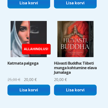
Lisa korvi
Lisa korvi
ALLAHINDLUS!
Katmata palgega
Hüvasti Buddha: Tiibeti
munga kohtumine elava
Jumalaga
Algne
Current
25,00
€
20,00
€
20,00
€
hind
price
Lisa korvi
Lisa korvi
oli:
is:
25,00 €.
20,00 €.