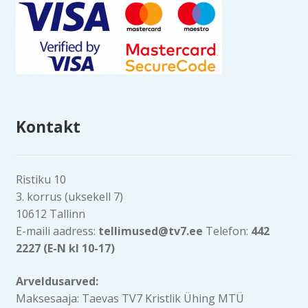
Kontakt
Ristiku 10
3. korrus (uksekell 7)
10612 Tallinn
E-maili aadress:
tellimused@tv7.ee
Telefon:
442
2227 (E-N kl 10-17)
Arveldusarved:
Maksesaaja: Taevas TV7 Kristlik Ühing MTÜ