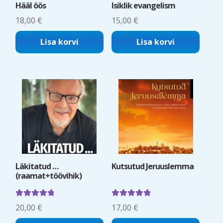
Hääl öös
Isiklik evangelism
18,00
€
15,00
€
Lisa korvi
Lisa korvi
Läkitatud …
Kutsutud Jeruuslemma
(raamat+töövihik)
Hinnanguga
Hinnanguga
20,00
€
17,00
€
5.00
/ 5
5.00
/ 5