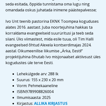
seda esitada, õppida tunnistama oma lugu ning
omandada oskus juhatada inimene päästepalvesse;
Ivo Unt teenib pastorina EKNK Toompea koguduses
alates 2016. aastast. Juba noortejuhina hakkas ta
korraldama evangeelseid suurüritusi ja teeb seda
siiani. Üks viimastest, mida esile tuua, oli Tim Halli
evangeelsed õhtud Alexela kontserdimajas 2024.
aastal. Oikumeenilise liikumise „Ärka, Eesti!”
projektijuhina õhutab Ivo misjonaalset aktiivsust üles
kogudustes üle terve Eesti.
Lehekülgede arv:
288 lk
Suurus:
155 x 230 x 20 mm
Vorm:
Pehmekaaneline
ISBN
9789908826004
Ilmumisaasta:
2025
Kirjastus:
ALLIKA KIRJASTUS