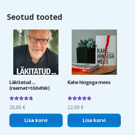
Seotud tooted
Läkitatud …
Kahe hingega mees
(raamat+töövihik)
Hinnanguga
Hinnanguga
20,00
€
22,00
€
5.00
/ 5
5.00
/ 5
Lisa korvi
Lisa korvi