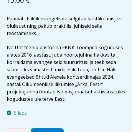
15,00
€
Raamat „Isiklik evangelism“ selgitab kristliku misjoni
olulisust ning pakub praktilisi juhiseid selle
teostamiseks.
Ivo Unt teenib pastorina EKNK Toompea koguduses
alates 2016. aastast. Juba noortejuhina hakkas ta
korraldama evangeelseid suurüritusi ja teeb seda
siiani. Üks viimastest, mida esile tuua, oli Tim Halli
evangeelsed õhtud Alexela kontserdimajas 2024.
aastal. Oikumeenilise liikumise „Ärka, Eesti!”
projektijuhina õhutab Ivo misjonaalset aktiivsust üles
kogudustes üle terve Eesti.
5 laos
Isiklik