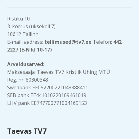
Ristiku 10
3. korrus (uksekell 7)
10612 Tallinn
E-maili aadress:
tellimused@tv7.ee
Telefon:
442
2227 (E-N kl 10-17)
Arveldusarved:
Maksesaaja: Taevas TV7 Kristlik Ühing MTÜ
Reg. nr: 80300348
Swedbank EE052200221048388411
SEB pank EE441010220109461019
LHV pank EE747700771004169153
Taevas TV7