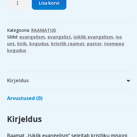
Lisa korvi
evangelism
kogus
Kategooria:
RAAMATUD
Sildid:
evangelism
,
evangelist
,
isiklik evangelism
,
ivo
unt
,
kirik
,
kogudus
,
kristlik raamat
,
pastor
,
toompea
kogudus
Kirjeldus
Arvustused (0)
Kirjeldus
Raamat „Isiklik evangelism“ selgitab kristliku misjoni