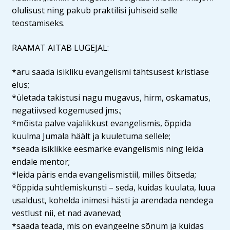
olulisust ning pakub praktilisi juhiseid selle
teostamiseks.
RAAMAT AITAB LUGEJAL:
*aru saada isikliku evangelismi tähtsusest kristlase
elus;
*ületada takistusi nagu mugavus, hirm, oskamatus,
negatiivsed kogemused jms.;
*mõista palve vajalikkust evangelismis, õppida
kuulma Jumala häält ja kuuletuma sellele;
*seada isiklikke eesmärke evangelismis ning leida
endale mentor;
*leida päris enda evangelismistiil, milles õitseda;
*õppida suhtlemiskunsti – seda, kuidas kuulata, luua
usaldust, kohelda inimesi hästi ja arendada nendega
vestlust nii, et nad avanevad;
*saada teada, mis on evangeelne sõnum ja kuidas