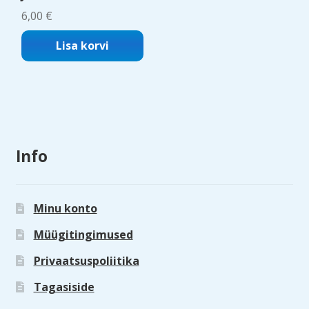
6,00
€
Lisa korvi
Info
Minu konto
Müügitingimused
Privaatsuspoliitika
Tagasiside