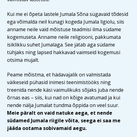
Kui me ei õpeta lastele Jumala Sõna sügavaid tõdesid
ega võimalda neil kunagi kogeda Jumala ligiolu, siis
anname neile vaid mõistuse teadmisi ilma südame
kogemuseta. Anname neile religiooni, pakkumata
isiklikku suhet Jumalaga. See jätab aga südame
tühjaks ning lapsed hakkavad vaimseid kogemusi
otsima mujalt.
Peame mõistma, et hädavajalik on valmistada
väikeseid pühasid inimesi teenimistööks ning
treenida nende käsi vaimulikuks sõjaks juba nende
õrnas eas – siis, kui nad on kõige avatumad ja kui
nende nälja Jumalat tundma õppida on veel suur.
Meie päralt on vaid natuke aega, et nende
südamed Jumala riigile võita, seega ei saa me
jääda ootama sobivamaid aegu.