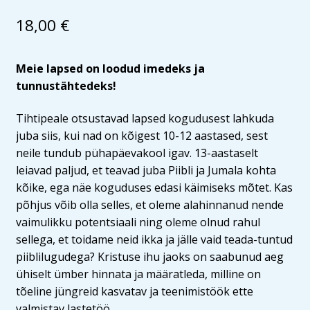
18,00
€
Meie lapsed on loodud imedeks ja
tunnustähtedeks!
Tihtipeale otsustavad lapsed kogudusest lahkuda
juba siis, kui nad on kõigest 10-12 aastased, sest
neile tundub pühapäevakool igav. 13-aastaselt
leiavad paljud, et teavad juba Piibli ja Jumala kohta
kõike, ega näe koguduses edasi käimiseks mõtet. Kas
põhjus võib olla selles, et oleme alahinnanud nende
vaimulikku potentsiaali ning oleme olnud rahul
sellega, et toidame neid ikka ja jälle vaid teada-tuntud
piiblilugudega? Kristuse ihu jaoks on saabunud aeg
ühiselt ümber hinnata ja määratleda, milline on
tõeline jüngreid kasvatav ja teenimistöök ette
valmistav lastetöö.