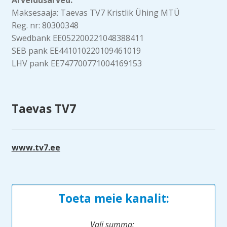
Maksesaaja: Taevas TV7 Kristlik Ühing MTÜ
Reg. nr: 80300348
Swedbank EE052200221048388411
SEB pank EE441010220109461019
LHV pank EE747700771004169153
Taevas TV7
www.tv7.ee
Toeta meie kanalit:
Vali summa: