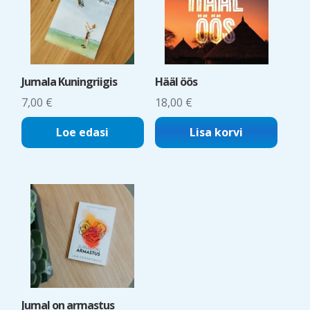
Jumala Kuningriigis
Hääl öös
7,00
€
18,00
€
Loe edasi
Lisa korvi
Jumal on armastus