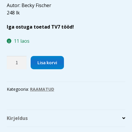
Autor: Becky Fischer
248 lk
Iga ostuga toetad TV7 tööd!
11 laos
Pöördeline
Lisa korvi
21.
sajand
koguduse
lastetöös
Kategooria:
RAAMATUD
kogus
Kirjeldus