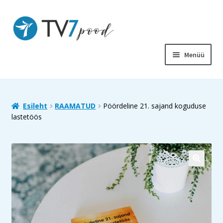
Liigu
Liigu
navigeerimisele
sisu
juurde
Menüü
PIIBEL
RAAMATUD
Esileht
RAAMATUD
Pöördeline 21. sajand koguduse
lastetöös
LASTELE
SOODUS
MUUD TOOTED