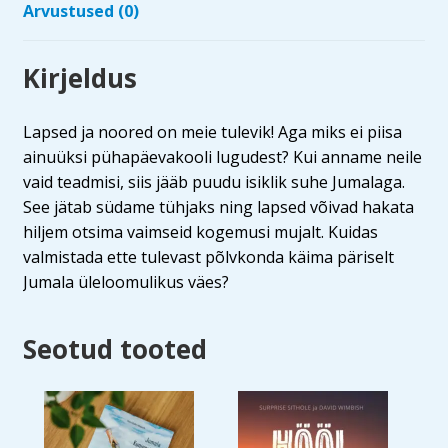
Arvustused (0)
Kirjeldus
Lapsed ja noored on meie tulevik! Aga miks ei piisa
ainuüksi pühapäevakooli lugudest? Kui anname neile
vaid teadmisi, siis jääb puudu isiklik suhe Jumalaga.
See jätab südame tühjaks ning lapsed võivad hakata
hiljem otsima vaimseid kogemusi mujalt. Kuidas
valmistada ette tulevast põlvkonda käima päriselt
Jumala üleloomulikus väes?
Seotud tooted