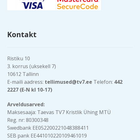
Kontakt
Ristiku 10
3. korrus (uksekell 7)
10612 Tallinn
E-maili aadress:
tellimused@tv7.ee
Telefon:
442
2227 (E-N kl 10-17)
Arveldusarved:
Maksesaaja: Taevas TV7 Kristlik Ühing MTÜ
Reg. nr: 80300348
Swedbank EE052200221048388411
SEB pank EE441010220109461019