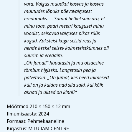
vara. Valgus muudkui kasvas ja kasvas,
muutudes lõpuks päevavalgusest
eredamaks. … Samal hetkel sain aru, et
minu toas, paari meetri kaugusel minu
voodist, seisavad valguses pikas rüüs
kogud. Kaksteist kogu seisid reas ja
nende keskel seisev kolmeteistkümnes oli
suurim ja eredaim.
„Oh Jumal!“ hüüatasin ja mu otsaesine
tõmbus higiseks. Langetasin pea ja
palvetasin: „Oh Jumal, kes need inimesed
küll on ja kuidas nad siia said, kui kõik
aknad ja uksed on kinni?“
Mõõtmed 210 × 150 × 12 mm
Ilmumisaasta: 2024
Formaat: Pehmekaaneline
Kirjastus: MTÜ IAM CENTRE