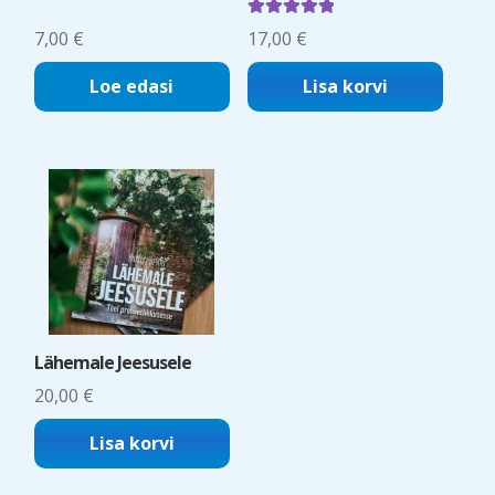
Hinnanguga
7,00
€
17,00
€
5.00
/ 5
Loe edasi
Lisa korvi
Lähemale Jeesusele
20,00
€
Lisa korvi