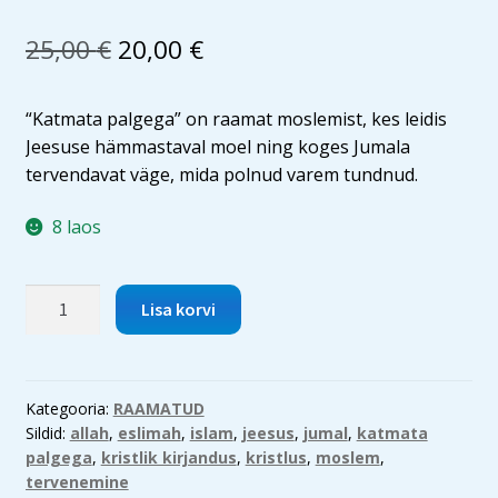
Algne
Current
25,00
€
20,00
€
hind
price
“Katmata palgega” on raamat moslemist, kes leidis
oli:
is:
Jeesuse hämmastaval moel ning koges Jumala
25,00 €.
20,00 €.
tervendavat väge, mida polnud varem tundnud.
8 laos
Katmata
Lisa korvi
palgega
kogus
Kategooria:
RAAMATUD
Sildid:
allah
,
eslimah
,
islam
,
jeesus
,
jumal
,
katmata
palgega
,
kristlik kirjandus
,
kristlus
,
moslem
,
tervenemine