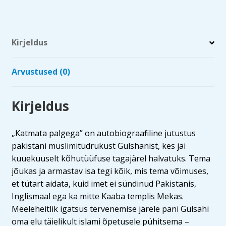
Kirjeldus
Arvustused (0)
Kirjeldus
„Katmata palgega” on autobiograafiline jutustus
pakistani muslimitüdrukust Gulshanist, kes jäi
kuuekuuselt kõhutüüfuse tagajärel halvatuks. Tema
jõukas ja armastav isa tegi kõik, mis tema võimuses,
et tütart aidata, kuid imet ei sündinud Pakistanis,
Inglismaal ega ka mitte Kaaba templis Mekas.
Meeleheitlik igatsus tervenemise järele pani Gulsahi
oma elu täielikult islami õpetusele pühitsema –