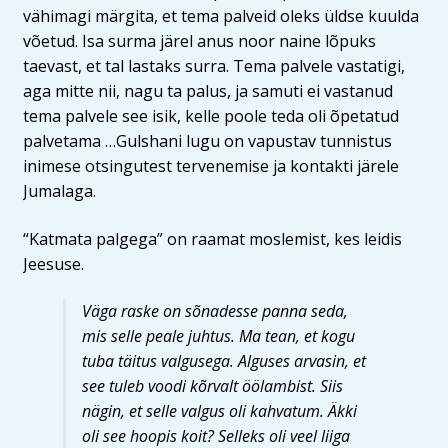
vähimagi märgita, et tema palveid oleks üldse kuulda
võetud. Isa surma järel anus noor naine lõpuks
taevast, et tal lastaks surra. Tema palvele vastatigi,
aga mitte nii, nagu ta palus, ja samuti ei vastanud
tema palvele see isik, kelle poole teda oli õpetatud
palvetama …Gulshani lugu on vapustav tunnistus
inimese otsingutest tervenemise ja kontakti järele
Jumalaga.
“Katmata palgega” on raamat moslemist, kes leidis
Jeesuse.
Väga raske on sõnadesse panna seda,
mis selle peale juhtus. Ma tean, et kogu
tuba täitus valgusega. Alguses arvasin, et
see tuleb voodi kõrvalt öölambist. Siis
nägin, et selle valgus oli kahvatum. Äkki
oli see hoopis koit? Selleks oli veel liiga