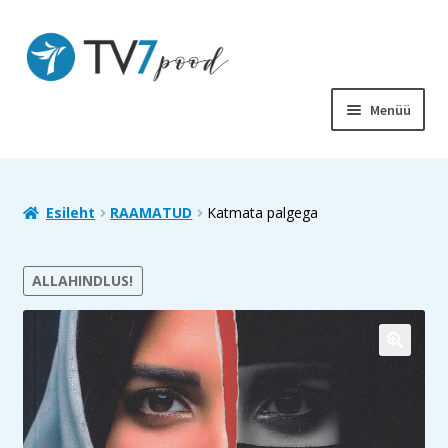
Liigu
Liigu
navigeerimisele
sisu
juurde
Menüü
PIIBEL
RAAMATUD
Esileht
RAAMATUD
Katmata palgega
LASTELE
ALLAHINDLUS!
SOODUS
MUUD TOOTED