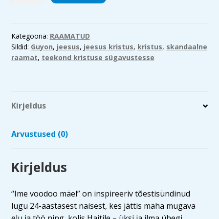
mäel
kogus
Kategooria:
RAAMATUD
Sildid:
Guyon
,
jeesus
,
jeesus kristus
,
kristus
,
skandaalne
raamat
,
teekond kristuse sügavustesse
Kirjeldus
Arvustused (0)
Kirjeldus
“Ime voodoo mäel” on inspireeriv tõestisündinud
lugu 24-aastasest naisest, kes jättis maha mugava
elu ja töö ning kolis Haitile – üksi ja ilma ühegi