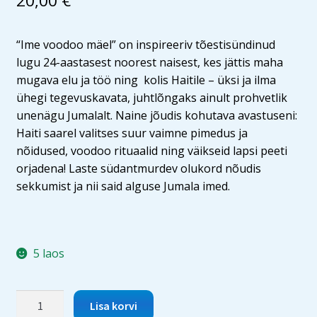
20,00
€
“Ime voodoo mäel” on inspireeriv tõestisündinud
lugu 24-aastasest noorest naisest, kes jättis maha
mugava elu ja töö ning kolis Haitile – üksi ja ilma
ühegi tegevuskavata, juhtlõngaks ainult prohvetlik
unenägu Jumalalt. Naine jõudis kohutava avastuseni:
Haiti saarel valitses suur vaimne pimedus ja
nõidused, voodoo rituaalid ning väikseid lapsi peeti
orjadena! Laste südantmurdev olukord nõudis
sekkumist ja nii said alguse Jumala imed.
5 laos
Ime
Lisa korvi
voodoo