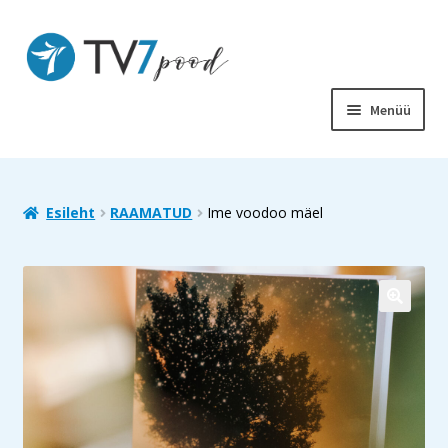
Liigu
Liigu
navigeerimisele
sisu
juurde
Menüü
PIIBEL
RAAMATUD
Esileht
RAAMATUD
Ime voodoo mäel
LASTELE
SOODUS
MUUD TOOTED