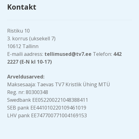
Kontakt
Ristiku 10
3. korrus (uksekell 7)
10612 Tallinn
E-maili aadress:
tellimused@tv7.ee
Telefon:
442
2227 (E-N kl 10-17)
Arveldusarved:
Maksesaaja: Taevas TV7 Kristlik Ühing MTÜ
Reg. nr: 80300348
Swedbank EE052200221048388411
SEB pank EE441010220109461019
LHV pank EE747700771004169153