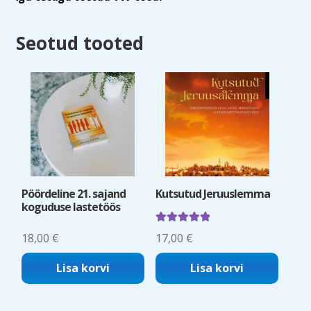
Seotud tooted
Pöördeline 21. sajand
Kutsutud Jeruuslemma
koguduse lastetöös
Hinnanguga
18,00
€
17,00
€
5.00
/ 5
Lisa korvi
Lisa korvi