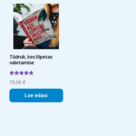
Tüdruk, kes lõpetas
valetamise
Hinnanguga
19,00
€
5.00
/ 5
Loe edasi