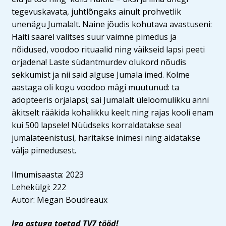
tegevuskavata, juhtlõngaks ainult prohvetlik
unenägu Jumalalt. Naine jõudis kohutava avastuseni:
Haiti saarel valitses suur vaimne pimedus ja
nõidused, voodoo rituaalid ning väikseid lapsi peeti
orjadena! Laste südantmurdev olukord nõudis
sekkumist ja nii said alguse Jumala imed.
Kolme
aastaga oli kogu voodoo mägi muutunud: ta
adopteeris orjalapsi; sai Jumalalt üleloomulikku anni
äkitselt rääkida kohalikku keelt ning rajas kooli enam
kui 500 lapsele! Nüüdseks korraldatakse seal
jumalateenistusi, haritakse inimesi ning aidatakse
välja pimedusest.
Ilmumisaasta: 2023
Lehekülgi: 222
Autor: Megan Boudreaux
Iga ostuga toetad TV7 tööd!