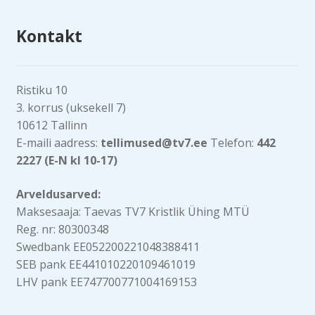
Kontakt
Ristiku 10
3. korrus (uksekell 7)
10612 Tallinn
E-maili aadress:
tellimused@tv7.ee
Telefon:
442
2227 (E-N kl 10-17)
Arveldusarved:
Maksesaaja: Taevas TV7 Kristlik Ühing MTÜ
Reg. nr: 80300348
Swedbank EE052200221048388411
SEB pank EE441010220109461019
LHV pank EE747700771004169153