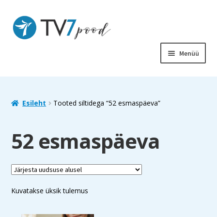
Liigu
Liigu
navigeerimisele
sisu
juurde
Menüü
PIIBEL
RAAMATUD
Esileht
Tooted siltidega “52 esmaspäeva”
LASTELE
52 esmaspäeva
SOODUS
MUUD TOOTED
Kuvatakse üksik tulemus