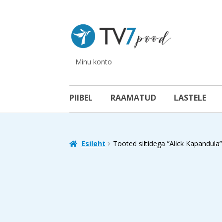
Liigu
Liigu
navigeerimisele
sisu
juurde
Minu konto
PIIBEL
RAAMATUD
LASTELE
Esileht
Tooted siltidega “Alick Kapandula”