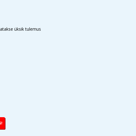
atakse üksik tulemus
S!