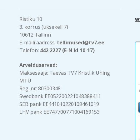
Ristiku 10
w
3. korrus (uksekell 7)
10612 Tallinn
E-maili aadress:
tellimused@tv7.ee
Telefon:
442 2227 (E-N kl 10-17)
Arveldusarved:
Maksesaaja: Taevas TV7 Kristlik Ühing
MTÜ
Reg. nr: 80300348
Swedbank EE052200221048388411
SEB pank EE441010220109461019
LHV pank EE747700771004169153