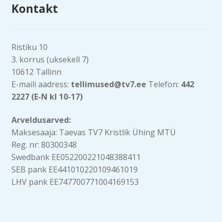
Kontakt
Ristiku 10
3. korrus (uksekell 7)
10612 Tallinn
E-maili aadress:
tellimused@tv7.ee
Telefon:
442
2227 (E-N kl 10-17)
Arveldusarved:
Maksesaaja: Taevas TV7 Kristlik Ühing MTÜ
Reg. nr: 80300348
Swedbank EE052200221048388411
SEB pank EE441010220109461019
LHV pank EE747700771004169153