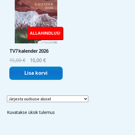
ALLAHINDLUS!
TV7 kalender 2026
Algne
Current
15,00
€
10,00
€
hind
price
Lisa korvi
oli:
is:
15,00 €.
10,00 €.
Kuvatakse üksik tulemus