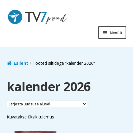
Liigu
Liigu
navigeerimisele
sisu
juurde
Menüü
PIIBEL
RAAMATUD
Esileht
Tooted siltidega “kalender 2026”
LASTELE
kalender 2026
SOODUS
MUUD TOOTED
Kuvatakse üksik tulemus