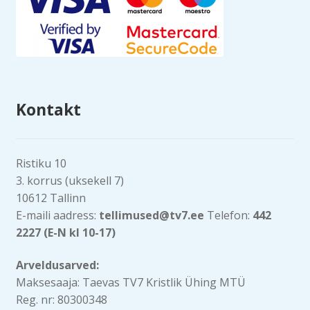
Kontakt
Ristiku 10
3. korrus (uksekell 7)
10612 Tallinn
E-maili aadress:
tellimused@tv7.ee
Telefon:
442
2227 (E-N kl 10-17)
Arveldusarved:
Maksesaaja: Taevas TV7 Kristlik Ühing MTÜ
Reg. nr: 80300348