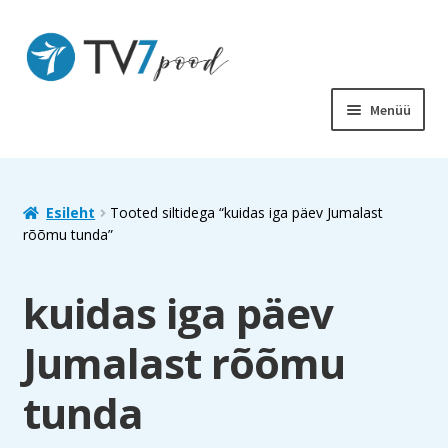
Liigu
Liigu
navigeerimisele
sisu
juurde
Menüü
PIIBEL
RAAMATUD
Esileht
Tooted siltidega “kuidas iga päev Jumalast
rõõmu tunda”
LASTELE
kuidas iga päev
SOODUS
Jumalast rõõmu
MUUD TOOTED
tunda