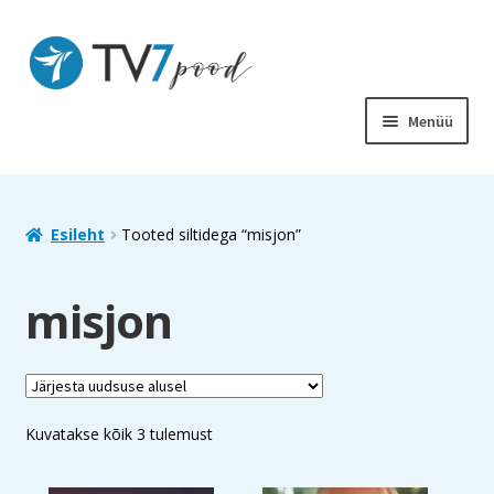
Liigu
Liigu
navigeerimisele
sisu
juurde
Menüü
PIIBEL
RAAMATUD
Esileht
Tooted siltidega “misjon”
LASTELE
misjon
SOODUS
MUUD TOOTED
Sorted
Kuvatakse kõik 3 tulemust
by
latest