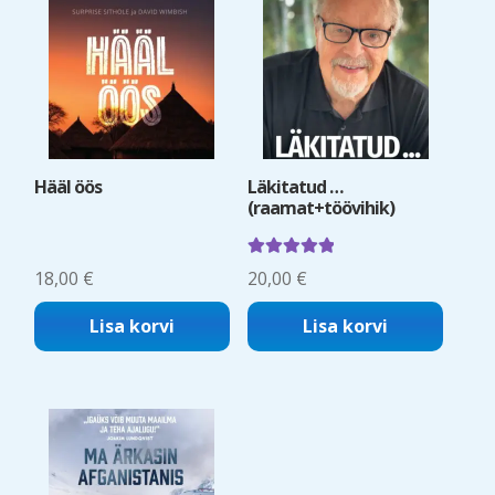
Hääl öös
Läkitatud …
(raamat+töövihik)
Hinnanguga
18,00
€
20,00
€
5.00
/ 5
Lisa korvi
Lisa korvi