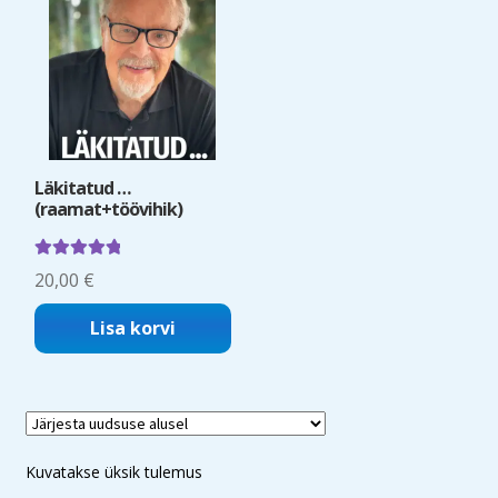
Läkitatud …
(raamat+töövihik)
Hinnanguga
20,00
€
5.00
/ 5
Lisa korvi
Kuvatakse üksik tulemus