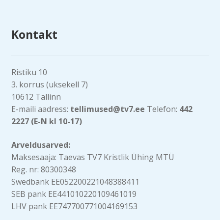
Kontakt
Ristiku 10
3. korrus (uksekell 7)
10612 Tallinn
E-maili aadress:
tellimused@tv7.ee
Telefon:
442
2227 (E-N kl 10-17)
Arveldusarved:
Maksesaaja: Taevas TV7 Kristlik Ühing MTÜ
Reg. nr: 80300348
Swedbank EE052200221048388411
SEB pank EE441010220109461019
LHV pank EE747700771004169153