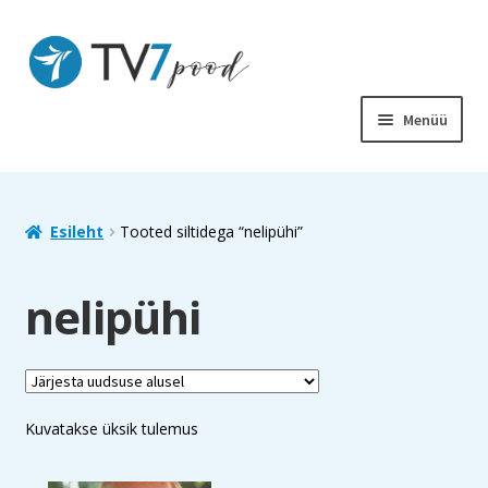
Liigu
Liigu
navigeerimisele
sisu
juurde
Menüü
PIIBEL
RAAMATUD
Esileht
Tooted siltidega “nelipühi”
LASTELE
nelipühi
SOODUS
MUUD TOOTED
Kuvatakse üksik tulemus