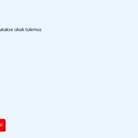
atakse üksik tulemus
S!