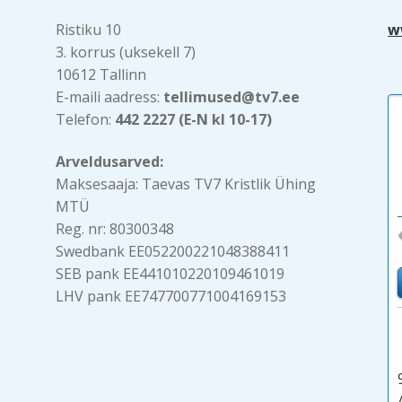
Ristiku 10
w
3. korrus (uksekell 7)
10612 Tallinn
E-maili aadress:
tellimused@tv7.ee
Telefon:
442 2227 (E-N kl 10-17)
Arveldusarved:
Maksesaaja: Taevas TV7 Kristlik Ühing
MTÜ
Reg. nr: 80300348
Swedbank EE052200221048388411
SEB pank EE441010220109461019
LHV pank EE747700771004169153