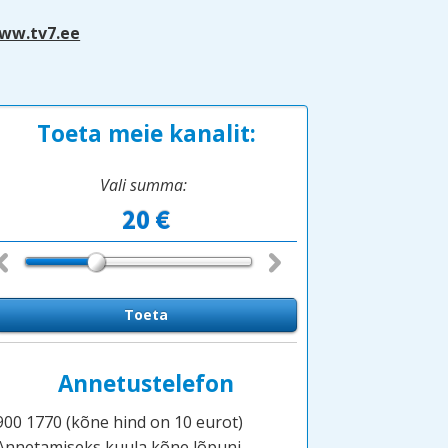
ww.tv7.ee
Toeta meie kanalit:
Vali summa:
Annetustelefon
900 1770 (kõne hind on 10 eurot)
Annetamiseks kuula kõne lõpuni.