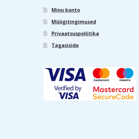
Minu konto
Müügitingimused
Privaatsuspoliitika
Tagasiside