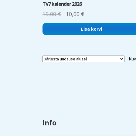
TV7 kalender 2026
Algne
Current
15,00
€
10,00
€
hind
price
Lisa korvi
oli:
is:
15,00 €.
10,00 €.
Kuv
Info