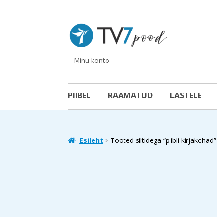
Liigu
Liigu
navigeerimisele
sisu
juurde
Minu konto
PIIBEL
RAAMATUD
LASTELE
Esileht
Tooted siltidega “piibli kirjakohad”