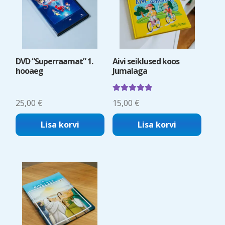
DVD “Superraamat” 1.
Aivi seiklused koos
hooaeg
Jumalaga
Hinnanguga
25,00
€
15,00
€
5.00
/ 5
Lisa korvi
Lisa korvi