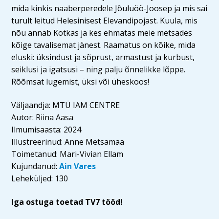
mida kinkis naaberperedele Jõuluöö-Joosep ja mis sai
turult leitud Helesinisest Elevandipojast. Kuula, mis
nõu annab Kotkas ja kes ehmatas meie metsades
kõige tavalisemat jänest. Raamatus on kõike, mida
eluski: üksindust ja sõprust, armastust ja kurbust,
seiklusi ja igatsusi – ning palju õnnelikke lõppe.
Rõõmsat lugemist, üksi või üheskoos!
Väljaandja: MTÜ IAM CENTRE
Autor: Riina Aasa
Ilmumisaasta: 2024
Illustreerinud: Anne Metsamaa
Toimetanud: Mari-Vivian Ellam
Kujundanud:
Ain Vares
Leheküljed: 130
Iga ostuga toetad TV7 tööd!