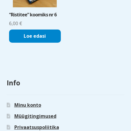
“Ristitee” koomiks nr 6
6,00
€
Loe edasi
Info
Minu konto
Müügitingimused
Privaatsuspoliitika