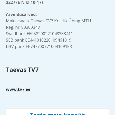
2227 (E-N kl 10-17)
Arveldusarved:
Maksesaaja: Taevas TV7 Kristlik Ühing MTÜ
Reg. nr: 80300348
Swedbank EE052200221048388411
SEB pank EE441010220109461019
LHV pank EE747700771004169153
Taevas TV7
www.tv7.ee