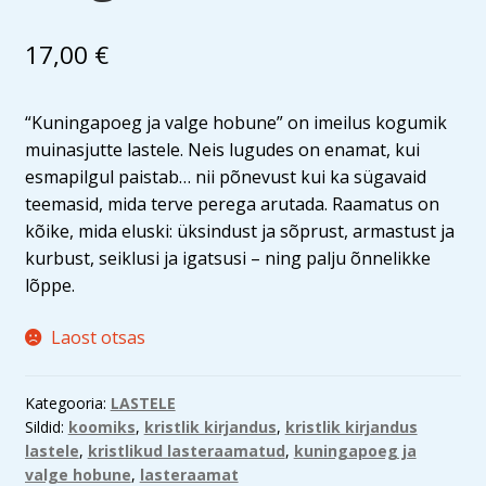
17,00
€
“
Kuningapoeg ja valge hobune” on imeilus kogumik
muinasjutte lastele. Neis lugudes on enamat, kui
esmapilgul paistab… nii põnevust kui ka sügavaid
teemasid, mida terve perega arutada. Raamatus on
kõike, mida eluski: üksindust ja sõprust, armastust ja
kurbust, seiklusi ja igatsusi – ning palju õnnelikke
lõppe.
Laost otsas
Kategooria:
LASTELE
Sildid:
koomiks
,
kristlik kirjandus
,
kristlik kirjandus
lastele
,
kristlikud lasteraamatud
,
kuningapoeg ja
valge hobune
,
lasteraamat