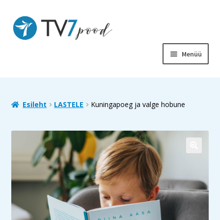
Liigu
Liigu
navigeerimisele
sisu
juurde
Menüü
PIIBEL
RAAMATUD
Esileht
LASTELE
Kuningapoeg ja valge hobune
LASTELE
SOODUS
MUUD TOOTED