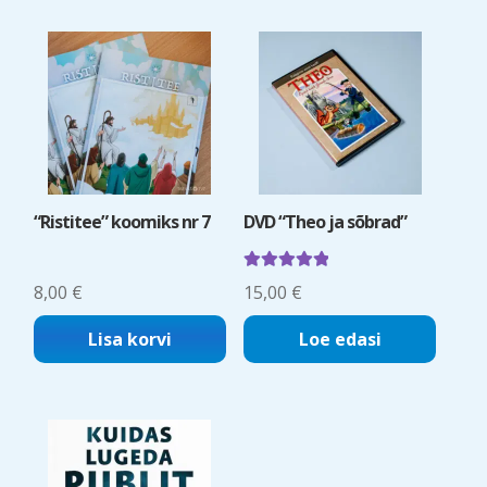
“Ristitee” koomiks nr 7
DVD “Theo ja sõbrad”
Hinnanguga
8,00
€
15,00
€
5.00
/ 5
Lisa korvi
Loe edasi