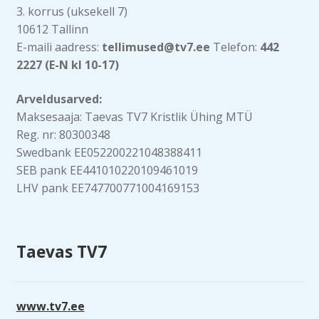
3. korrus (uksekell 7)
10612 Tallinn
E-maili aadress:
tellimused@tv7.ee
Telefon:
442
2227 (E-N kl 10-17)
Arveldusarved:
Maksesaaja: Taevas TV7 Kristlik Ühing MTÜ
Reg. nr: 80300348
Swedbank EE052200221048388411
SEB pank EE441010220109461019
LHV pank EE747700771004169153
Taevas TV7
www.tv7.ee