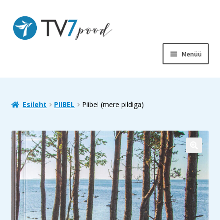
Liigu
Liigu
navigeerimisele
sisu
juurde
Menüü
PIIBEL
RAAMATUD
Esileht
PIIBEL
Piibel (mere pildiga)
LASTELE
SOODUS
MUUD TOOTED