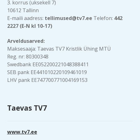
3. korrus (uksekell 7)
10612 Tallinn
E-maili aadress:
tellimused@tv7.ee
Telefon:
442
2227 (E-N kl 10-17)
Arveldusarved:
Maksesaaja: Taevas TV7 Kristlik Ühing MTÜ
Reg. nr: 80300348
Swedbank EE052200221048388411
SEB pank EE441010220109461019
LHV pank EE747700771004169153
Taevas TV7
www.tv7.ee