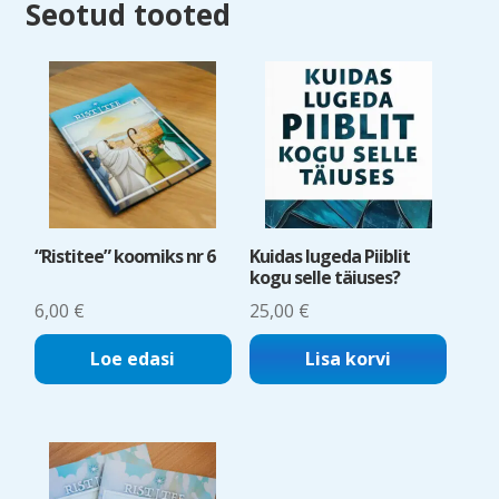
Seotud tooted
“Ristitee” koomiks nr 6
Kuidas lugeda Piiblit
kogu selle täiuses?
6,00
€
25,00
€
Loe edasi
Lisa korvi