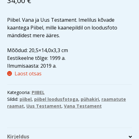
34,00
€
Piibel. Vana ja Uus Testament. Imelilus kõvade
kaantega Piibel, mille kaanepildil on loodusfoto
mändidest mere ääres.
Mõõdud: 20,5×14,0x3,3 cm
Eestikeelne tõlge: 1999 a.
Ilmumisaasta: 2019 a.
Laost otsas
Kategooria:
PIIBEL
Sildid:
piibel
,
piibel loodusfotoga
,
pühakiri
,
raamatute
raamat
,
Uus Testament
,
Vana Testament
Kirjeldus