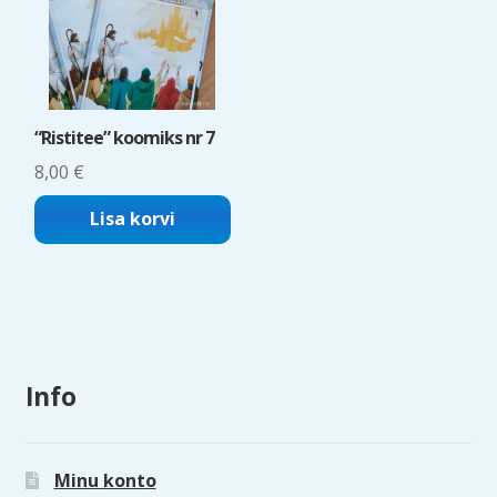
“Ristitee” koomiks nr 7
8,00
€
Lisa korvi
Info
Minu konto